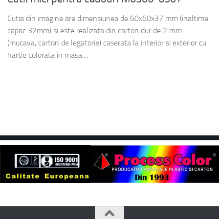
Cutia din imagine are dimensiunea de 60x60x37 mm (inaltime
capac 32mm) si este realizata din carton dur de 2 mm
(mucava, carton de legatorie) caserata la interior si exterior cu
hartie colorata in masa....