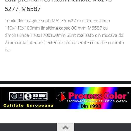
6277, M6587
Cutiile din imagine sunt: M6276-6277 cu dimensiunea
110x110x100mm (inaltime capac 80 mm) M6587 cu
dimensiunea 170x170x100mm Sunt realizate din mucava de
2 mm iar la interior si exterior sunt caserate cu hartie colorata
in...