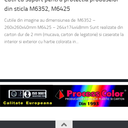
din sticla M6352, M6425
Cutiile din imagine au dimensiunea de: M6352 –
260x260x40mm M6425 – 264x174x48mm Sunt realizate din
carton dur de 2 mm (mucava, carton de legatorie) si caserate la
interior si exterior cu hartie colorata in...