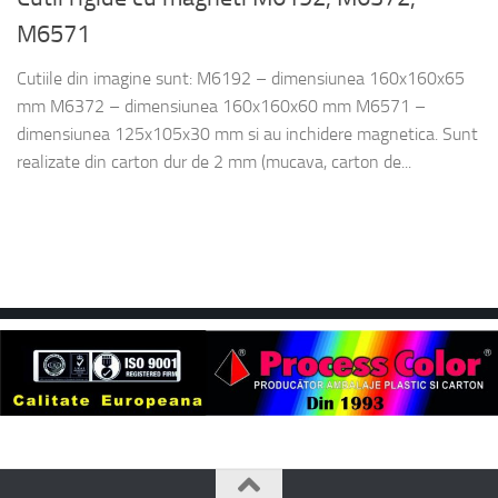
M6571
Cutiile din imagine sunt: M6192 – dimensiunea 160x160x65
mm M6372 – dimensiunea 160x160x60 mm M6571 –
dimensiunea 125x105x30 mm si au inchidere magnetica. Sunt
realizate din carton dur de 2 mm (mucava, carton de...