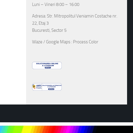
Luni – Vineri 8:00 – 16:00
Adresa: Str. Mitropolitul Veniamin Costache nr.
22, Etaj 3
Bucuresti, Sector 5
Waze / Google Maps : Process Color