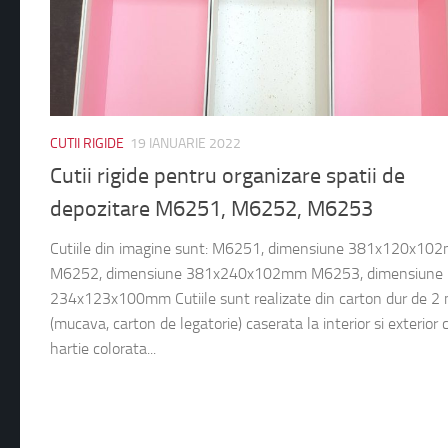
CUTII RIGIDE
19 IANUARIE 2022
Cutii rigide pentru organizare spatii de
depozitare M6251, M6252, M6253
Cutiile din imagine sunt: M6251, dimensiune 381x120x10
M6252, dimensiune 381x240x102mm M6253, dimensiune
234x123x100mm Cutiile sunt realizate din carton dur de 
(mucava, carton de legatorie) caserata la interior si exterior 
hartie colorata...