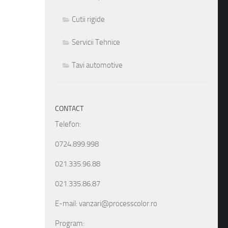
Cutii rigide
Servicii Tehnice
Tavi automotive
CONTACT
Telefon:
0724.899.998
021.335.96.88
021.335.86.87
E-mail: vanzari@processcolor.ro
Program: