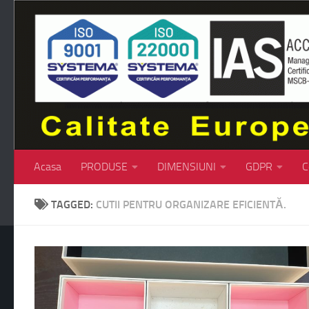
Skip to content
Acasa
PRODUSE
DIMENSIUNI
GDPR
C
TAGGED:
CUTII PENTRU ORGANIZARE EFICIENTĂ.