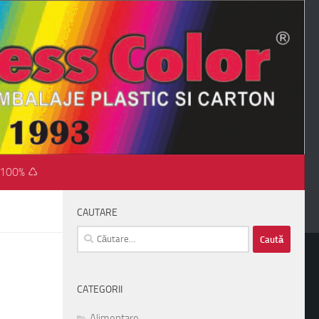
 100% ♺
CAUTARE
Caută
după:
CATEGORII
Alimentare