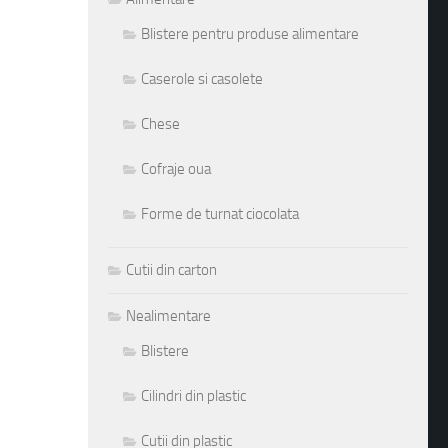
Blistere pentru produse alimentare
Caserole si casolete
Chese
Cofraje oua
Forme de turnat ciocolata
Cutii din carton
Nealimentare
Blistere
Cilindri din plastic
Cutii din plastic