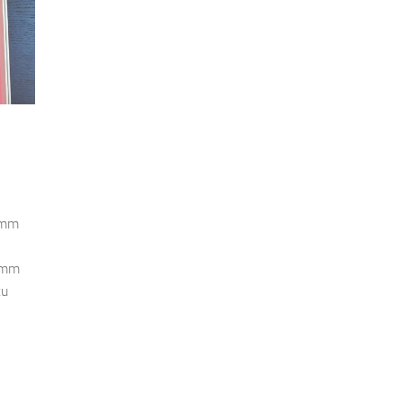
2mm
2 mm
cu