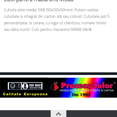
Cutiuta este model 568 (50x50x50mm). Putem realiza
cutiutele si integral din carton alb sau colorat. Cutiutele pot fi
personalizate, la cerere, cu logo-ul clientului, numele mirilor
sau data nuntii. Cutii pentru macarons M568 oferă...