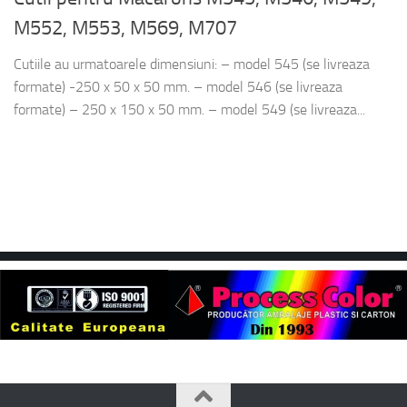
M552, M553, M569, M707
Cutiile au urmatoarele dimensiuni: – model 545 (se livreaza
formate) -250 x 50 x 50 mm. – model 546 (se livreaza
formate) – 250 x 150 x 50 mm. – model 549 (se livreaza...