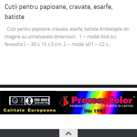
Cutii pentru papioane, cravate, esarfe,
batiste
Cutii pentru papioane, cravate, esarfe, batiste Ambalajele din
imagine au urmatoarele dimensiuni: 1 – model 646 (cu
fereastra ) – 30 x 15 x 5 cm. 2 – model 401 – 22 x...