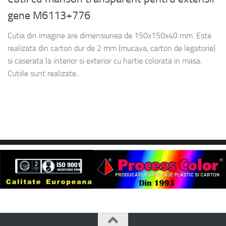
gene M6113+776
Cutia din imagine are dimensiunea de 150x150x40 mm. Este
realizata din carton dur de 2 mm (mucava, carton de legatorie)
si caserata la interior si exterior cu hartie colorata in masa.
Cutiile sunt realizate...