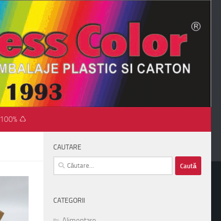
 100% ♺
CAUTARE
Caută
după:
CATEGORII
Alimentare