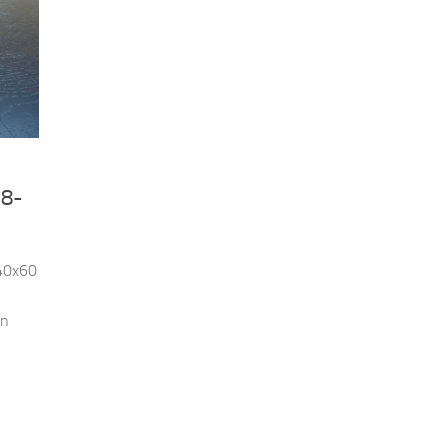
78-
140x60
in