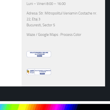
Luni – Vineri 8:00 – 16:00
Adresa: Str. Mitropolitul Veniamin Costache nr.
22, Etaj 3
Bucuresti, Sector 5
Waze / Google Maps : Process Color