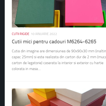
CUTII RIGIDE
10 IANUARIE 2022
Cutii mici pentru cadouri M6264-6265
Cutia din imagine are dimensiunea de 90x90x30 mm (inalti
capac 25mm) si este realizata din carton dur de 2 mm (muc
carton de legatorie) caserata la interior si exterior cu hartie
colorata in masa....