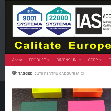
Skip to content
Acasa
PRODUSE
DIMENSIUNI
GDPR
C
TAGGED:
CUTII PENTRU CADOURI MICI