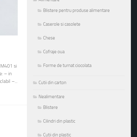
Blistere pentru produse alimentare
Caserole si casolete
Chese
Cofraje oua
Forme de turnat ciocolata
l M401 si
e: – in
labil –...
Cutii din carton
Nealimentare
Blistere
Cilindri din plastic
Cutii din plastic