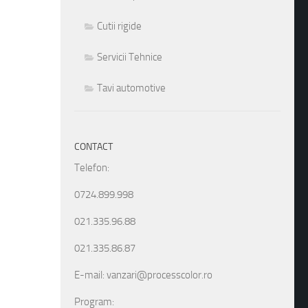
Cutii rigide
Servicii Tehnice
Tavi automotive
CONTACT
Telefon:
0724.899.998
021.335.96.88
021.335.86.87
E-mail: vanzari@processcolor.ro
Program: