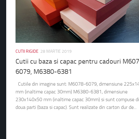
CUTII RIGIDE
28 MARTIE 2019
Cutii cu baza si capac pentru cadouri M60
6079, M6380-6381
Cutiile din imagine sunt: M6078-6079, dimensiune 225x
mm (inaltime capac 30mm) M6380-6381, dimensiune
230x140x50 mm (inaltime capac 30mm) si sunt compuse d
doua parti (baza si capac). Sunt realizate din carton dur de...