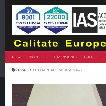
Skip to content
Acasa
PRODUSE
DIMENSIUNI
GDPR
C
TAGGED:
CUTII PENTRU CADOURI M6473