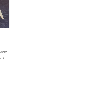
45mm.
73 –