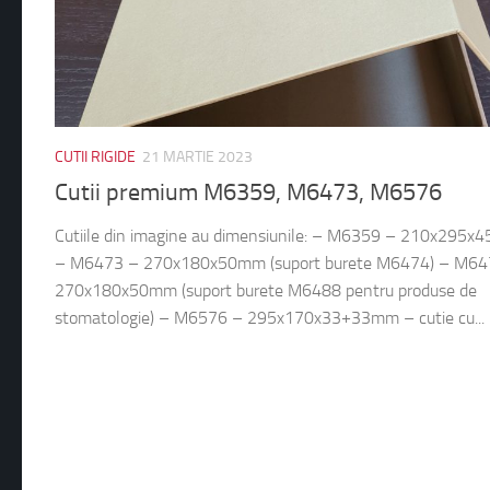
CUTII RIGIDE
21 MARTIE 2023
Cutii premium M6359, M6473, M6576
Cutiile din imagine au dimensiunile: – M6359 – 210x295x
– M6473 – 270x180x50mm (suport burete M6474) – M64
270x180x50mm (suport burete M6488 pentru produse de
stomatologie) – M6576 – 295x170x33+33mm – cutie cu...