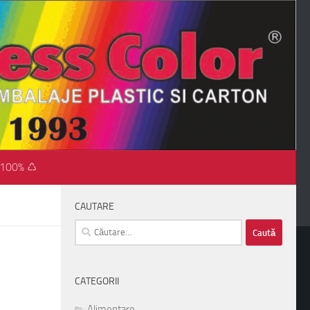
 100% ♺
CAUTARE
Caută
după:
CATEGORII
Alimentare