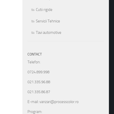
Cutii rigide
Servicii Tehnice
Tavi automotive
CONTACT
Telefon:
0724.899.998
021.335.96.88
021.335.86.87
E-mail: vanzari@processcolor.ro
Program: