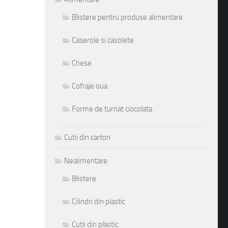
Blistere pentru produse alimentare
Caserole si casolete
Chese
Cofraje oua
Forme de turnat ciocolata
Cutii din carton
Nealimentare
Blistere
Cilindri din plastic
Cutii din plastic