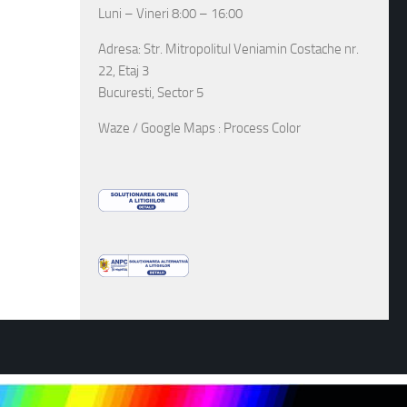
Luni – Vineri 8:00 – 16:00
Adresa: Str. Mitropolitul Veniamin Costache nr.
22, Etaj 3
Bucuresti, Sector 5
Waze / Google Maps : Process Color