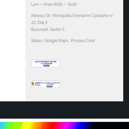
Luni – Vineri 8:00 – 16:00
Adresa: Str. Mitropolitul Veniamin Costache nr.
22, Etaj 3
Bucuresti, Sector 5
Waze / Google Maps : Process Color