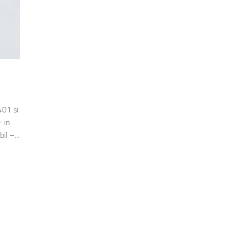
401 si
– in
il –...