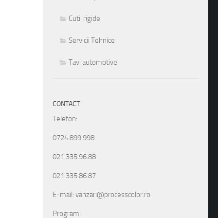
Cutii rigide
Servicii Tehnice
Tavi automotive
CONTACT
Telefon:
0724.899.998
021.335.96.88
021.335.86.87
E-mail: vanzari@processcolor.ro
Program: