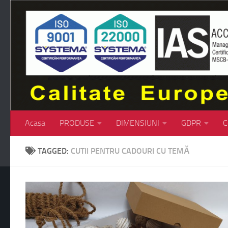
Skip to content
Acasa
PRODUSE
DIMENSIUNI
GDPR
C
TAGGED:
CUTII PENTRU CADOURI CU TEMĂ