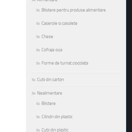
Blistere pentru produse alimentare
Caserole si casolete
Chese
Cofraje oua
Forme de turnat ciocolata
Cutii din carton
Nealimentare
Blistere
Cilindri din plastic
Cutii din plastic