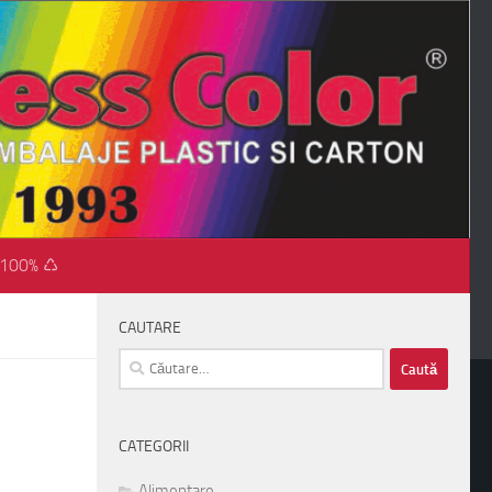
 100% ♺
CAUTARE
Caută
după:
CATEGORII
Alimentare