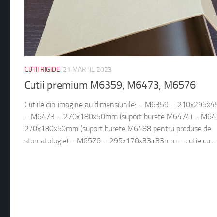
CUTII RIGIDE
21 MARTIE 2023
Cutii premium M6359, M6473, M6576
Cutiile din imagine au dimensiunile: – M6359 – 210x295x
– M6473 – 270x180x50mm (suport burete M6474) – M64
270x180x50mm (suport burete M6488 pentru produse de
stomatologie) – M6576 – 295x170x33+33mm – cutie cu...