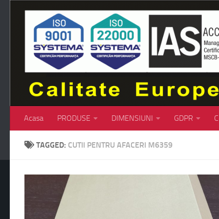
Skip to content
Acasa
PRODUSE
DIMENSIUNI
GDPR
C
TAGGED:
CUTII PENTRU AFACERI M6359