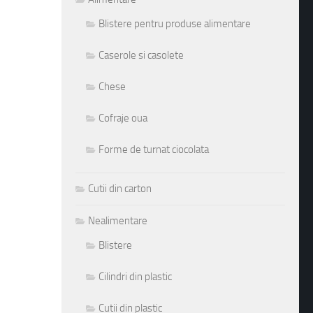
Blistere pentru produse alimentare
Caserole si casolete
Chese
Cofraje oua
Forme de turnat ciocolata
Cutii din carton
Nealimentare
Blistere
Cilindri din plastic
Cutii din plastic