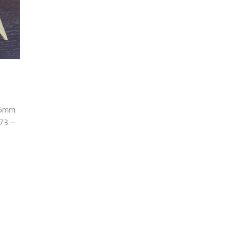
45mm.
73 –