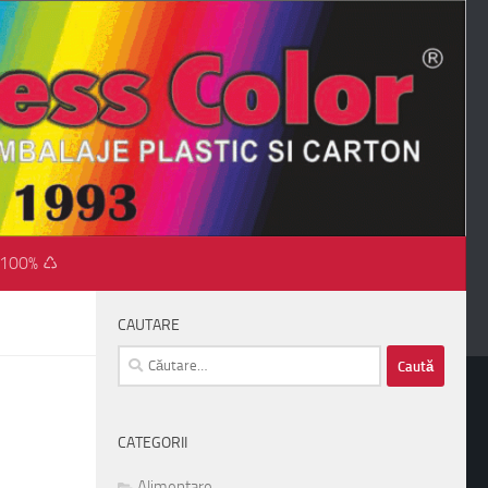
 100% ♺
CAUTARE
Caută
după:
CATEGORII
Alimentare