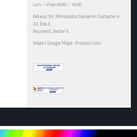
Luni – Vineri 8:00 – 16:00
Adresa: Str. Mitropolitul Veniamin Costache nr.
22, Etaj 3
Bucuresti, Sector 5
Waze / Google Maps : Process Color