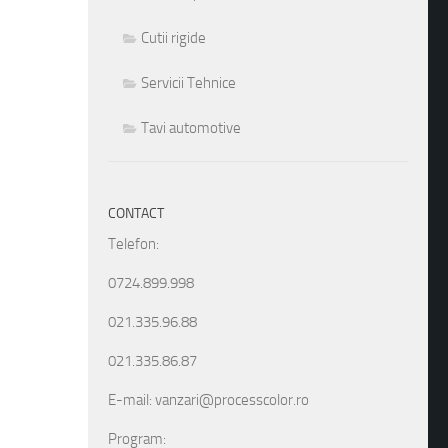
Cutii rigide
Servicii Tehnice
Tavi automotive
CONTACT
Telefon:
0724.899.998
021.335.96.88
021.335.86.87
E-mail: vanzari@processcolor.ro
Program: