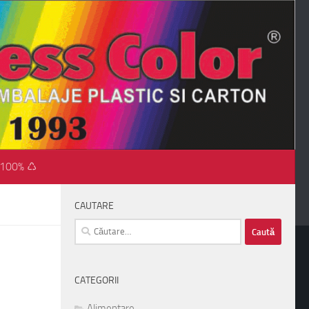
 100% ♺
CAUTARE
Caută
după:
CATEGORII
Alimentare