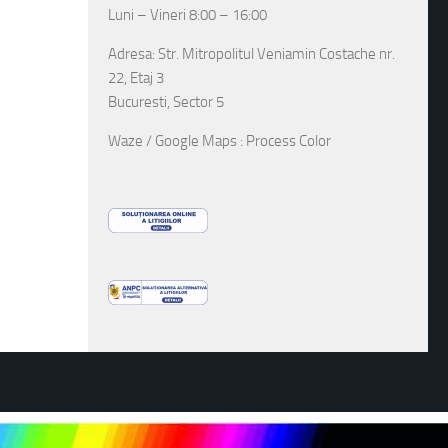
Luni – Vineri 8:00 – 16:00
Adresa: Str. Mitropolitul Veniamin Costache nr.
22, Etaj 3
Bucuresti, Sector 5
Waze / Google Maps : Process Color