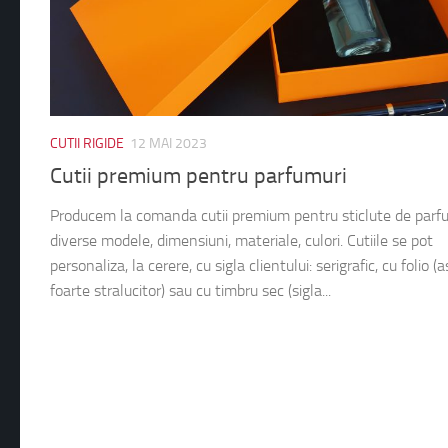
CUTII RIGIDE
12 MAI 2023
Cutii premium pentru parfumuri
Producem la comanda cutii premium pentru sticlute de parfu
diverse modele, dimensiuni, materiale, culori. Cutiile se pot
personaliza, la cerere, cu sigla clientului: serigrafic, cu folio (
foarte stralucitor) sau cu timbru sec (sigla...