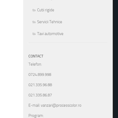
Cutii rigide
Servicii Tehnice
Tavi automotive
CONTACT
Telefon:
0724.899.998
021.335.96.88
021.335.86.87
E-mail: vanzari@processcolor.ro
Program: