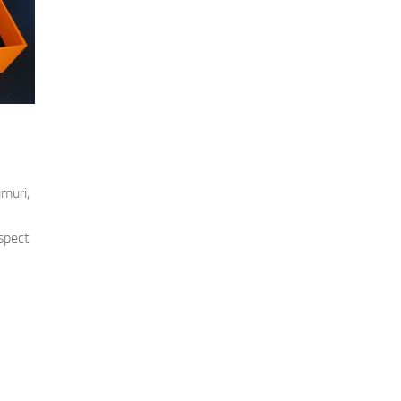
muri,
aspect