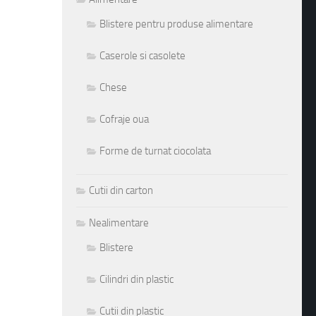
Blistere pentru produse alimentare
Caserole si casolete
Chese
Cofraje oua
Forme de turnat ciocolata
Cutii din carton
Nealimentare
Blistere
Cilindri din plastic
Cutii din plastic