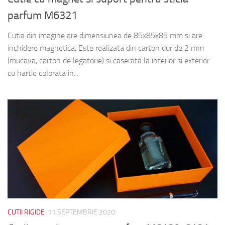
parfum M6321
Cutia din imagine are dimensiunea de 85x85x85 mm si are
inchidere magnetica. Este realizata din carton dur de 2 mm
(mucava, carton de legatorie) si caserata la interior si exterior
cu hartie colorata in...
CUTII RIGIDE
11 SEPTEMBRIE 2020