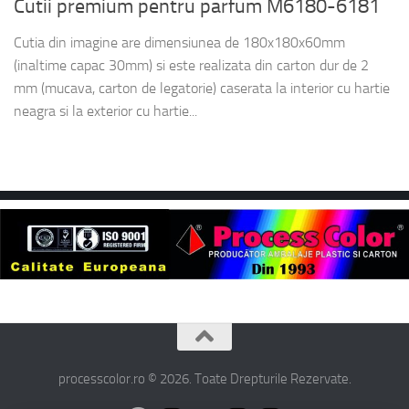
Cutii premium pentru parfum M6180-6181
Cutia din imagine are dimensiunea de 180x180x60mm
(inaltime capac 30mm) si este realizata din carton dur de 2
mm (mucava, carton de legatorie) caserata la interior cu hartie
neagra si la exterior cu hartie...
processcolor.ro © 2026. Toate Drepturile Rezervate.