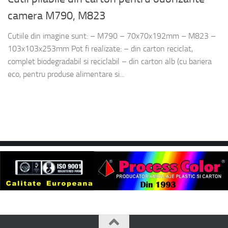
camera M790, M823
Cutiile din imagine sunt: – M790 – 70x70x192mm – M823 –
103x103x253mm Pot fi realizate: – din carton reciclat,
complet biodegradabil si reciclabil – din carton alb (cu bariera
eco, pentru produse alimentare si...