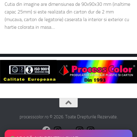
Cutia din imagine are dimensiunea de 90x90x30 mm (inaltime
capac 25mm) si este realizata din carton dur de 2 mm
(mucava, carton de legatorie) caserata la interior si exterior cu
hartie colorata in masa....
processcolor.ro © 2026. Toate Drepturile Rezervate.