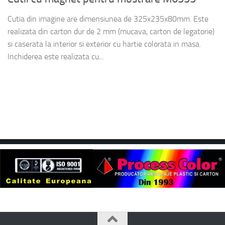
Cutia din imagine are dimensiunea de 325x235x80mm. Este
realizata din carton dur de 2 mm (mucava, carton de legatorie)
si caserata la interior si exterior cu hartie colorata in masa.
Inchiderea este realizata cu...