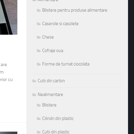
Blistere pentru produse alimentare
Caserole si casolete
Chese
Cofraje oua
Forme de turnat ciocolata
 are
mm
rior cu
Cutii din carton
Nealimentare
Blistere
Cilindri din plastic
Cutii din plastic