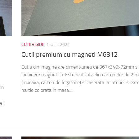
CUTII RIGIDE
1 IULIE 2022
Cutii premium cu magneti M6312
Cutia din imagine are dimensiunea de 367x340x72mm si
inchidere magnetica. Este realizata din carton dur de 2 
(mucava, carton de legatorie) si caserata la interior si exte
mm
hartie colorata in masa....
i,