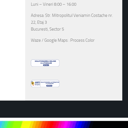
Luni – Vineri 8:00 – 16:00
Adresa: Str. Mitropolitul Veniamin Costache nr.
22, Etaj 3
Bucuresti, Sector 5
Waze / Google Maps : Process Color