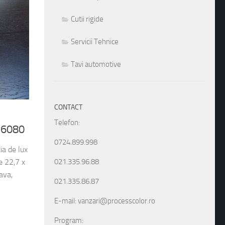
Cutii rigide
Servicii Tehnice
Tavi automotive
CONTACT
Telefon:
 M6080
0724.899.998
ia de lux
021.335.96.88
e 22,7 x
ava,
021.335.86.87
E-mail: vanzari@processcolor.ro
Program: