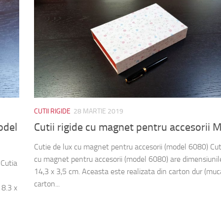
CUTII RIGIDE
28 MARTIE 2019
odel
Cutii rigide cu magnet pentru accesorii
Cutie de lux cu magnet pentru accesorii (model 6080) Cut
cu magnet pentru accesorii (model 6080) are dimensiunil
 Cutia
14,3 x 3,5 cm. Aceasta este realizata din carton dur (muc
carton...
 8.3 x