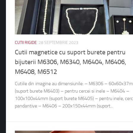
CUTII RIGIDE
28 SEPTEMBRIE 2023
Cutii magnetice cu suport burete pentru
bijuterii M6306, M6340, M6404, M6406,
M6408, M6512
Cutiile din imagine au dimensiunile: – M6306 – 60x60x37
(suport burete M6403) – pentru cercei si inele – M6404 –
100x100x44mm (suport burete M6405) – pentru inele, cerce
pandantive – M6406 – 200x150x44mm (suport...