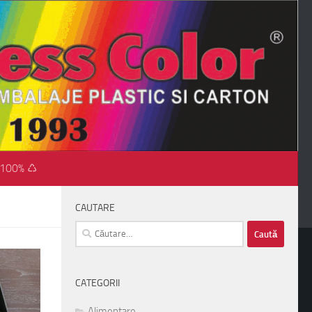
 100% ♺
CAUTARE
Caută
după:
CATEGORII
Alimentare