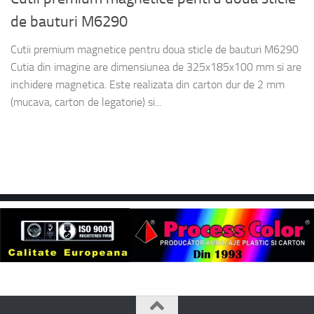
de bauturi M6290
Cutii premium magnetice pentru doua sticle de bauturi M6290
Cutia din imagine are dimensiunea de 325x185x100 mm si are
inchidere magnetica. Este realizata din carton dur de 2 mm
(mucava, carton de legatorie) si...