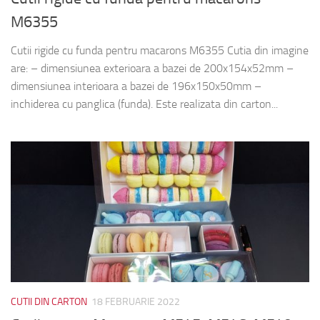
M6355
Cutii rigide cu funda pentru macarons M6355 Cutia din imagine
are: – dimensiunea exterioara a bazei de 200x154x52mm –
dimensiunea interioara a bazei de 196x150x50mm –
inchiderea cu panglica (funda). Este realizata din carton...
CUTII DIN CARTON
18 FEBRUARIE 2022