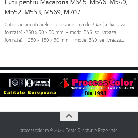
Cutii pentru Macarons M545, M546, M549,
M552, M553, M569, M707
Cutiile au urmatoarele dimensiuni: – model 545 (se livreaza
formate) -250 x 50 x 50 mm. – model 546 (se livreaza
formate) – 250 x 150 x 50 mm. – model 549 (se livreaza...
processcolor.ro © 2026. Toate Drepturile Rezervate.