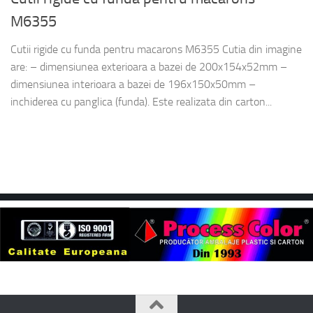
M6355
Cutii rigide cu funda pentru macarons M6355 Cutia din imagine
are: – dimensiunea exterioara a bazei de 200x154x52mm –
dimensiunea interioara a bazei de 196x150x50mm –
inchiderea cu panglica (funda). Este realizata din carton...