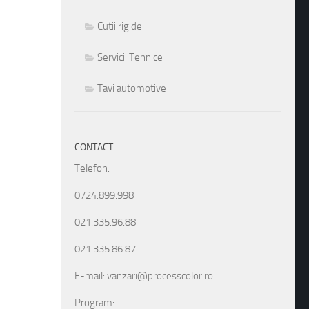
Cutii rigide
Servicii Tehnice
Tavi automotive
CONTACT
Telefon:
0724.899.998
021.335.96.88
021.335.86.87
E-mail: vanzari@processcolor.ro
Program: