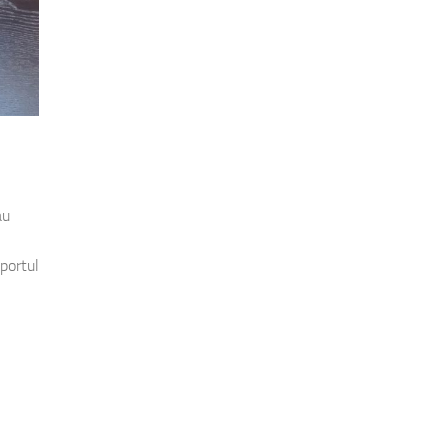
au
portul