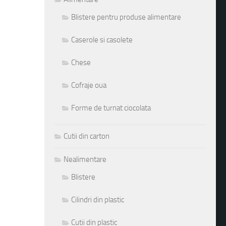
Blistere pentru produse alimentare
Caserole si casolete
Chese
Cofraje oua
Forme de turnat ciocolata
Cutii din carton
Nealimentare
Blistere
Cilindri din plastic
Cutii din plastic