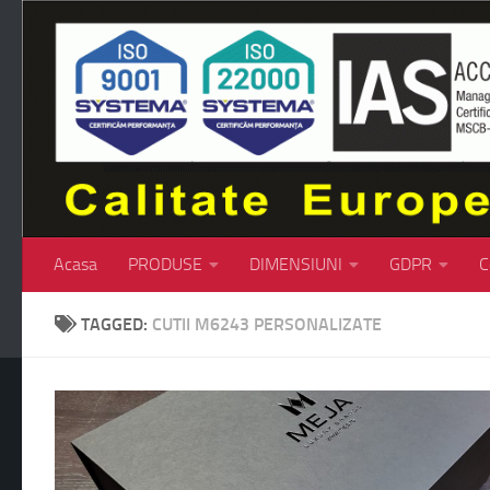
Skip to content
Acasa
PRODUSE
DIMENSIUNI
GDPR
C
TAGGED:
CUTII M6243 PERSONALIZATE