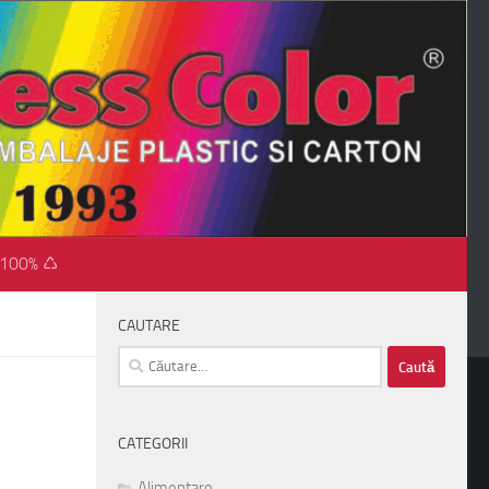
 100% ♺
CAUTARE
Caută
după:
CATEGORII
Alimentare