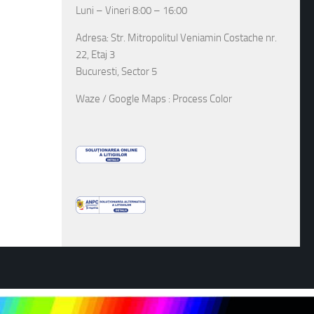
Luni – Vineri 8:00 – 16:00
Adresa: Str. Mitropolitul Veniamin Costache nr.
22, Etaj 3
Bucuresti, Sector 5
Waze / Google Maps : Process Color