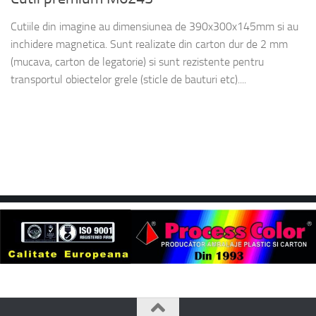
Cutiile din imagine au dimensiunea de 390x300x145mm si au
inchidere magnetica. Sunt realizate din carton dur de 2 mm
(mucava, carton de legatorie) si sunt rezistente pentru
transportul obiectelor grele (sticle de bauturi etc)....