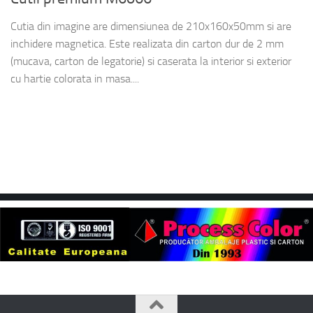
Cutia din imagine are dimensiunea de 210x160x50mm si are
inchidere magnetica. Este realizata din carton dur de 2 mm
(mucava, carton de legatorie) si caserata la interior si exterior
cu hartie colorata in masa....