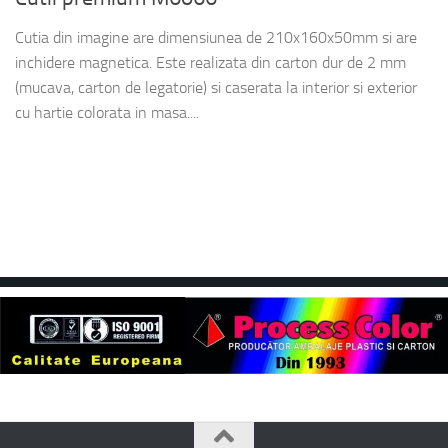
Cutia din imagine are dimensiunea de 210x160x50mm si are
inchidere magnetica. Este realizata din carton dur de 2 mm
(mucava, carton de legatorie) si caserata la interior si exterior
cu hartie colorata in masa....