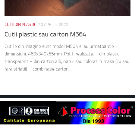
CUTII DIN PLASTIC
20 APRILIE 2022
Cutii plastic sau carton M564
Cutiile din imagine sunt model M564 si au urmatoarele
dimensiuni: 460x340x65mm. Pot fi realizate: – din plastic
transparent – din carton alb, natur sau colorat in masa (cu sau
fara striatii) – combinatie carton...