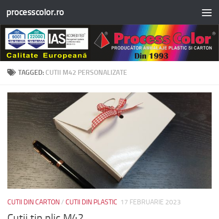
processcolor.ro
Skip to content
TAGGED:
CUTII M42 PERSONALIZATE
CUTII DIN CARTON
/
CUTII DIN PLASTIC
17 FEBRUARIE 2023
Cutii tip plic M42