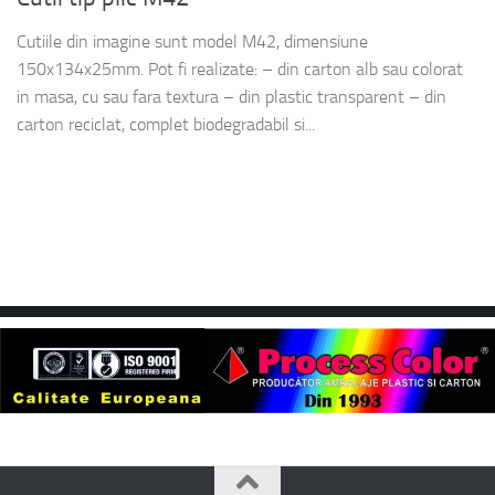
Cutiile din imagine sunt model M42, dimensiune
150x134x25mm. Pot fi realizate: – din carton alb sau colorat
in masa, cu sau fara textura – din plastic transparent – din
carton reciclat, complet biodegradabil si...