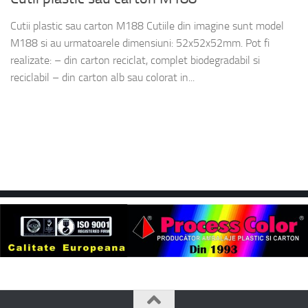
Cutii plastic sau carton M188 Cutiile din imagine sunt model
M188 si au urmatoarele dimensiuni: 52x52x52mm. Pot fi
realizate: – din carton reciclat, complet biodegradabil si
reciclabil – din carton alb sau colorat in...