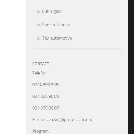
Cutii rigide
Servicii Tehnice
Tavi automotive
CONTACT
Telefon:
0724.899.998
021.335.96.88
021.335.86.87
E-mail: vanzari@processcolor.ro
Program: