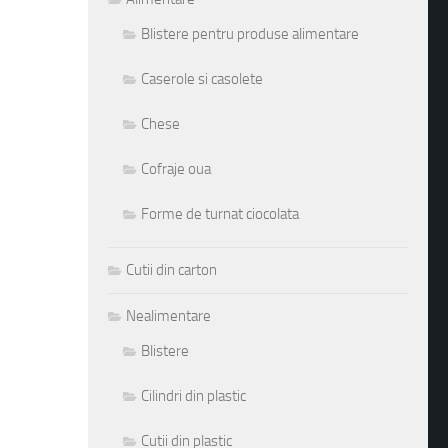
Blistere pentru produse alimentare
Caserole si casolete
Chese
Cofraje oua
Forme de turnat ciocolata
Cutii din carton
Nealimentare
Blistere
Cilindri din plastic
Cutii din plastic