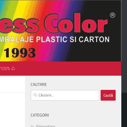
 100% ♺
CAUTARE
Caută
după:
CATEGORII
Alimentare