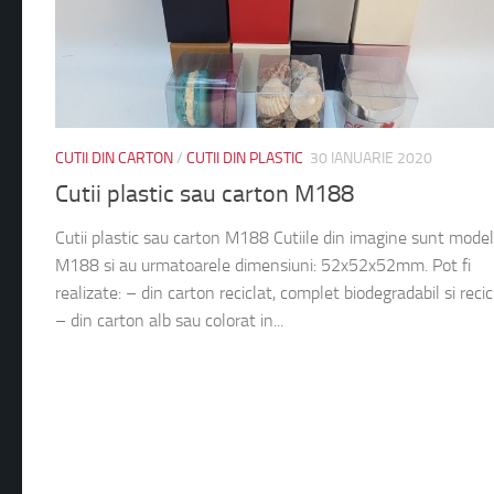
CUTII DIN CARTON
/
CUTII DIN PLASTIC
30 IANUARIE 2020
Cutii plastic sau carton M188
Cutii plastic sau carton M188 Cutiile din imagine sunt model
M188 si au urmatoarele dimensiuni: 52x52x52mm. Pot fi
realizate: – din carton reciclat, complet biodegradabil si recic
– din carton alb sau colorat in...