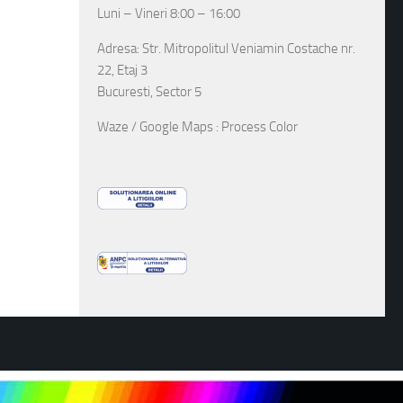
Luni – Vineri 8:00 – 16:00
Adresa: Str. Mitropolitul Veniamin Costache nr.
22, Etaj 3
Bucuresti, Sector 5
Waze / Google Maps : Process Color