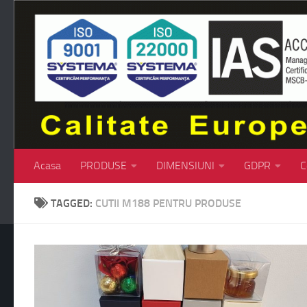
Skip to content
Acasa
PRODUSE
DIMENSIUNI
GDPR
C
TAGGED:
CUTII M188 PENTRU PRODUSE