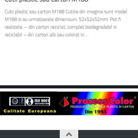
Cutii plastic sau carton M188 Cutiile din imagine sunt model
M188 si au urmatoarele dimensiuni: 52x52x52mm. Pot fi
realizate: – din carton reciclat, complet biodegradabil si
reciclabil – din carton alb sau colorat in...