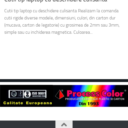
Cutii tip laptop cu deschidere culisanta Realizam la comanda
cutii rigide diverse modele, dimensiuni, culori, din carton dur
(mucava, carton de legatorie) cu grosimea de 2mm sau 3mm,
simple sau cu inchiderea magnetica. Culoarea...