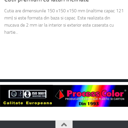
Cutia are dimensiunile 150 x150 x150 mm (inaltime capac 121
mm) si este formata din baza si capac. Este realizata din
mucava de 2 mm iar la interior si exterior este caserata cu
hartie...