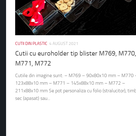
CUTII DIN PLASTIC
4 AUGUST 2021
Cutii cu euroholder tip blister M769, M770
M771, M772
Cutiile din imagine sunt: – M769 – 90x80x10 mm – M770 
123x88x10 mm – M771 – 145x88x10 mm – M772 –
211x88x10 mm Se pot personaliza cu folio (stralucitor), tim
sec (apasat) sau...