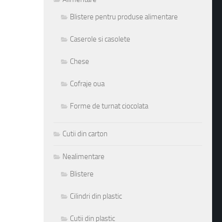
Blistere pentru produse alimentare
Caserole si casolete
Chese
Cofraje oua
Forme de turnat ciocolata
Cutii din carton
Nealimentare
Blistere
Cilindri din plastic
Cutii din plastic