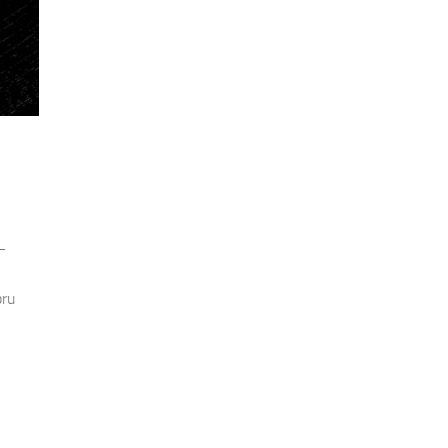
,
–
bru