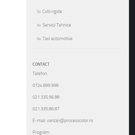
Cutii rigide
Servicii Tehnice
Tavi automotive
CONTACT
Telefon:
0724.899.998
021.335.96.88
021.335.86.87
E-mail: vanzari@processcolor.ro
Program: