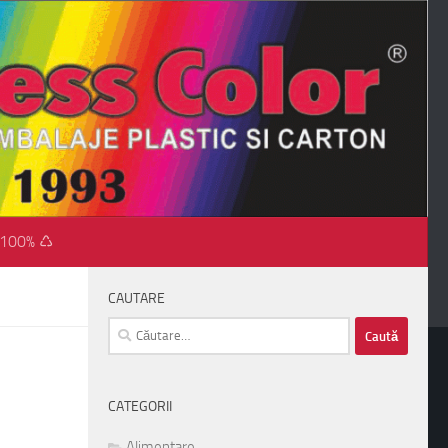
 100% ♺
CAUTARE
Caută
după:
CATEGORII
Alimentare