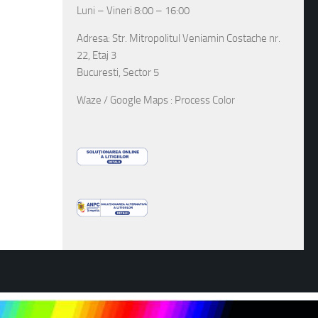
Luni – Vineri 8:00 – 16:00
Adresa: Str. Mitropolitul Veniamin Costache nr.
22, Etaj 3
Bucuresti, Sector 5
Waze / Google Maps : Process Color