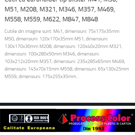
M51, M208, M321, M346, M357, M469,
M558, M559, M622, M847, M848
Cutiile din imagine sunt: M41, dimensiuni: 75x175x35mm
M50, dimensiuni: 120x170x35mm M51, dimensiuni:
130x170x30mm M208, dimensiuni: 120x40x20mm M321,
dimensiuni: 100x280x50mm M346, dimensiuni:
103x212x20mm M357, dimensiuni: 235x285x65mm M469,
dimensiuni: 145x70x15mm M558, dimensiuni: 65x130x25mm
M559, dimensiuni: 175x255x35mm...