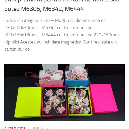
botez M6305, M6342, M6444
Cutiile din imagine sunt: – M6305 cu dimensiunea de
230x200x30mm – M6342 cu dimensiunea de
200x150x18mm – M6444 cu dimensiunea de 220x150mm
(tip plic) Acestea au inchidere magnetica. Sunt realizate din
carton dur de...
CUTII RIGIDE
1 IULIE 2019