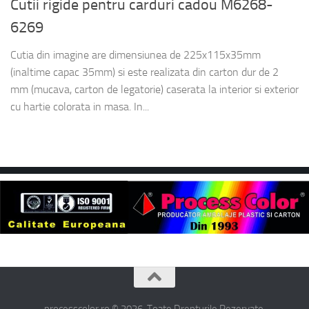
Cutii rigide pentru carduri cadou M6268-
6269
Cutia din imagine are dimensiunea de 225x115x35mm
(inaltime capac 35mm) si este realizata din carton dur de 2
mm (mucava, carton de legatorie) caserata la interior si exterior
cu hartie colorata in masa. In...
processcolor.ro © 2026. Toate Drepturile Rezervate.