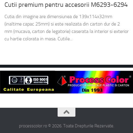
Cutii premium pentru accesorii M6293-6294
Cutia din imagine are dimensiunea de 139x114x32mm
(inaltime capac 25mm) si este realizata din carton dur de 2
mm (mucava, carton de legatorie) caserata la interior si exterior
cu hartie colorata in masa. Cutiile...
processcolor.ro © 2026. Toate Drepturile Rezervate.