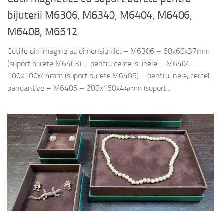
bijuterii M6306, M6340, M6404, M6406,
M6408, M6512
Cutiile din imagine au dimensiunile: – M6306 – 60x60x37mm
(suport burete M6403) – pentru cercei si inele – M6404 –
100x100x44mm (suport burete M6405) – pentru inele, cercei,
pandantive – M6406 – 200x150x44mm (suport...