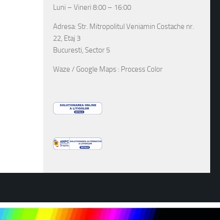
Luni – Vineri 8:00 – 16:00
Adresa: Str. Mitropolitul Veniamin Costache nr.
22, Etaj 3
Bucuresti, Sector 5
Waze / Google Maps : Process Color