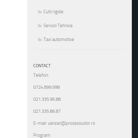
Cutii rigide
Servicii Tehnice
Tavi automotive
CONTACT
Telefon:
0724.899.998
021.335.96.88
021.335.86.87
E-mail: vanzari@processcolor.ro
Program: