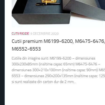
CUTII RIGIDE
9 DECEMBRIE 2020
Cutii premium M6199-6200, M6475-6476
M6552-6553
Cutiile din imagine sunt: M6199-6200 – dimensiunea
300x230x85mm (inaltime capac 65mm) M6475-6476 –
dimensiunea 300×210x100mm (inaltime capac 90mm) M6
6553 – dimensiunea 290x200x135mm (inaltime capac 12
si sunt realizate din carton dur de 2 mm...