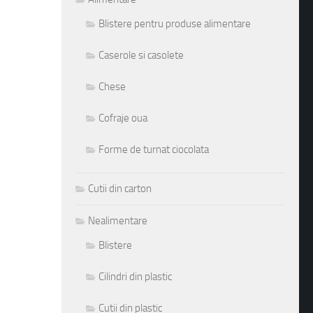
Blistere pentru produse alimentare
Caserole si casolete
Chese
Cofraje oua
Forme de turnat ciocolata
Cutii din carton
Nealimentare
Blistere
Cilindri din plastic
Cutii din plastic