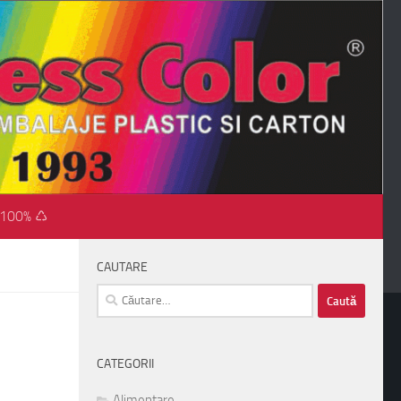
 100% ♺
CAUTARE
Caută
după:
CATEGORII
Alimentare