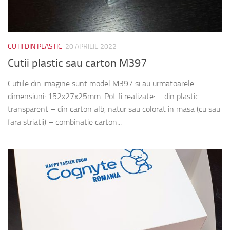
CUTII DIN PLASTIC
20 APRILIE 2022
Cutii plastic sau carton M397
Cutiile din imagine sunt model M397 si au urmatoarele
dimensiuni: 152x27x25mm. Pot fi realizate: – din plastic
transparent – din carton alb, natur sau colorat in masa (cu sau
fara striatii) – combinatie carton...