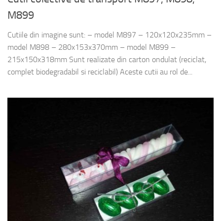
M899
Cutiile din imagine sunt: – model M897 – 120x120x235mm –
model M898 – 280x153x370mm – model M899 –
215x150x318mm Sunt realizate din carton ondulat (reciclat,
complet biodegradabil si reciclabil) Aceste cutii au rol de...