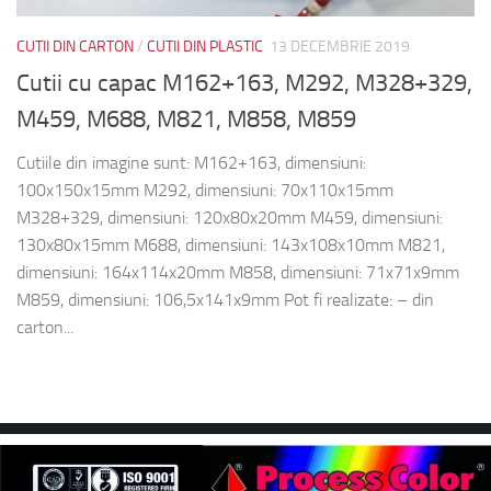
CUTII DIN CARTON
/
CUTII DIN PLASTIC
13 DECEMBRIE 2019
Cutii cu capac M162+163, M292, M328+329,
M459, M688, M821, M858, M859
Cutiile din imagine sunt: M162+163, dimensiuni:
100x150x15mm M292, dimensiuni: 70x110x15mm
M328+329, dimensiuni: 120x80x20mm M459, dimensiuni:
130x80x15mm M688, dimensiuni: 143x108x10mm M821,
dimensiuni: 164x114x20mm M858, dimensiuni: 71x71x9mm
M859, dimensiuni: 106,5x141x9mm Pot fi realizate: – din
carton...