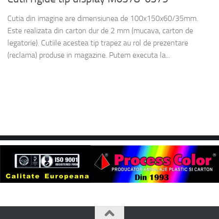
Cutia din imagine are dimensiunea de 100x150x60/35mm.
Este realizata din carton dur de 2 mm (mucava, carton de
legatorie). Cutiile acestea tip trapez au rol de prezentare
(reclama) produse in magazine. Putem executa la...