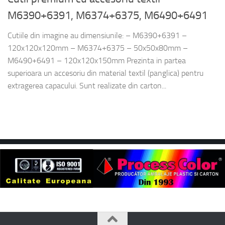
M6390+6391, M6374+6375, M6490+6491
Cutiile din imagine au dimensiunile: – M6390+6391 –
120x120x120mm – M6374+6375 – 50x50x80mm –
M6490+6491 – 120x120x150mm Prezinta in partea
superioara un accesoriu din material textil (panglica) pentru
extragerea capacului. Sunt realizate din carton...