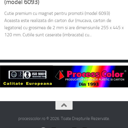
(model 6093)
Cutie premium cu magnet pentru promotii (model 6093)
Aceasta este realizata din carton dur (mucava, carton de
legatorie) cu grosimea de 2 mm si are dimensiunile 255 x 445 x
120 mm. Cutiile sunt caserate (imbracate) cu...
processcolor.ro © 2026. Toate Drepturile Rezervate.