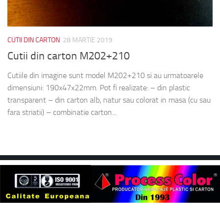
CUTII DIN CARTON
28 MARTIE 2019
Cutii din carton M202+210
Cutiile din imagine sunt model M202+210 si au urmatoarele
dimensiuni: 190x47x22mm. Pot fi realizate: – din plastic
transparent – din carton alb, natur sau colorat in masa (cu sau
fara striatii) – combinatie carton...