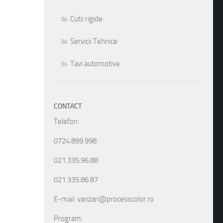
Cutii rigide
Servicii Tehnice
Tavi automotive
CONTACT
Telefon:
0724.899.998
021.335.96.88
021.335.86.87
E-mail: vanzari@processcolor.ro
Program: