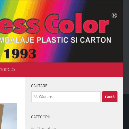
 100% ♺
CAUTARE
Caută
după:
CATEGORII
Alimentare