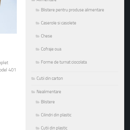
Blistere pentru produse alimentare
Caserole si casolete
Chese
Cofraje oua
Forme de turnat ciocolata
mplet
model 401
Cutii din carton
Nealimentare
Blistere
Cilindri din plastic
Cutii din plastic