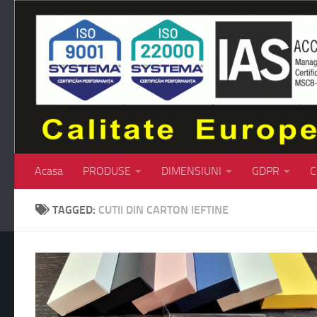
Skip to content
Acasa
PRODUSE
DIMENSIUNI
GDPR
C
TAGGED:
CUTII DIN CARTON IEFTINE