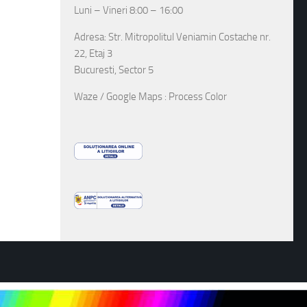
Luni – Vineri 8:00 – 16:00
Adresa: Str. Mitropolitul Veniamin Costache nr.
22, Etaj 3
Bucuresti, Sector 5
Waze / Google Maps : Process Color