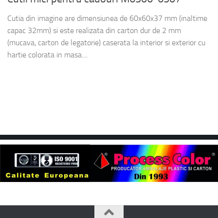
Cutia din imagine are dimensiunea de 60x60x37 mm (inaltime
capac 32mm) si este realizata din carton dur de 2 mm
(mucava, carton de legatorie) caserata la interior si exterior cu
hartie colorata in masa....