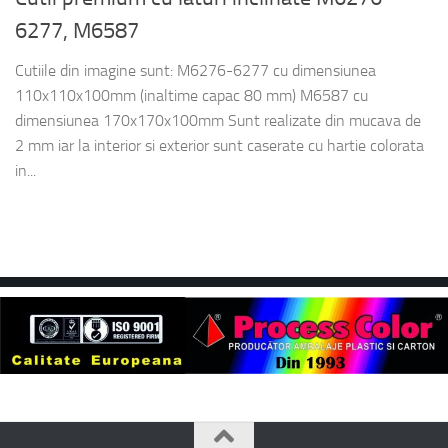
6277, M6587
Cutiile din imagine sunt: M6276-6277 cu dimensiunea
110x110x100mm (inaltime capac 80 mm) M6587 cu
dimensiunea 170x170x100mm Sunt realizate din mucava de
2 mm iar la interior si exterior sunt caserate cu hartie colorata
in...