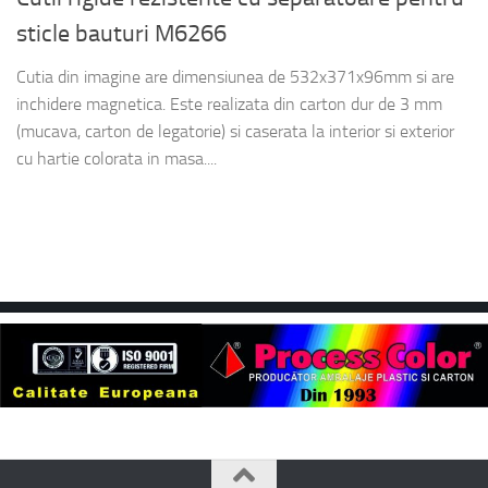
sticle bauturi M6266
Cutia din imagine are dimensiunea de 532x371x96mm si are
inchidere magnetica. Este realizata din carton dur de 3 mm
(mucava, carton de legatorie) si caserata la interior si exterior
cu hartie colorata in masa....