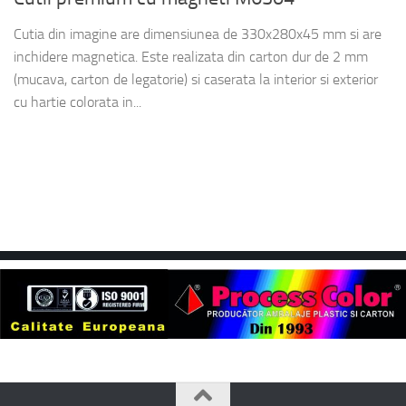
Cutia din imagine are dimensiunea de 330x280x45 mm si are
inchidere magnetica. Este realizata din carton dur de 2 mm
(mucava, carton de legatorie) si caserata la interior si exterior
cu hartie colorata in...