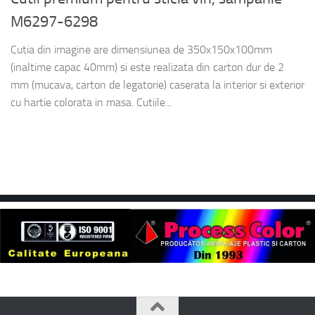
M6297-6298
Cutia din imagine are dimensiunea de 350x150x100mm
(inaltime capac 40mm) si este realizata din carton dur de 2
mm (mucava, carton de legatorie) caserata la interior si exterior
cu hartie colorata in masa. Cutiile...